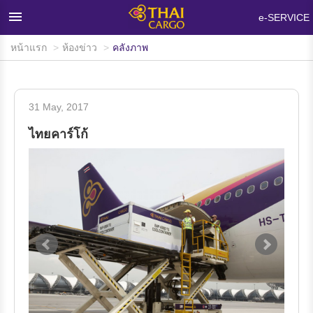
×
e-SERVICE
หน้าแรก
ห้องข่าว
คลังภาพ
หน้าแรก
ผลิตภัณฑ์และบริการ
31 May, 2017
เครือข่ายและอุปกรณ์บรรทุกสินค้า
ไทยคาร์โก้
ห้องข่าว
ข้อมูลสนับสนุน
คำถามที่พบบ่อย
เกี่ยวกับไทยคาร์โก้
ติดต่อเรา
สนใจใช้บริการ