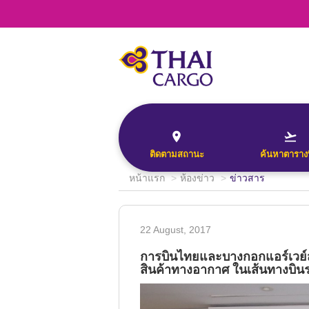
Document No.
Search
This will return a 
Confirmation No.
the origin and fin
the date entered.
Origin*
TRACK
--Select--
ติดตามสถานะ
ค้นหาตาราง
Destination*
หน้าแรก
ห้องข่าว
ข่าวสาร
--Select--
Document No.
Search
Flight*
22 August, 2017
This will return a
Confirmation No.
การบินไทยและบางกอกแอร์เวย์
the origin and fi
สินค้าทางอากาศ ในเส้นทางบิน
G
the date entered
Origin*
TRACK