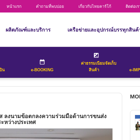
การขนส่งทางรถบรรทุก
หน้าแรก
คำถามที่พบบ่อย
เกี่ยวกับไทยคาร์โก้
ติดต่อเร
House Air Waybill
list of all flights that operate between
ผลิตภัณฑ์และบริการ
เครือข่ายและอุปกรณ์บรรทุกสินค้
al destination cities entered and for
ผลิตภัณฑ์
เส้นทางบิน
Received Date
Receive
บริการ
อุปกรณ์บรรทุกสินค้า
ค่าธรรมเนียมจัดเก็บ
ฝูงบิน
Withholding Tax
บิน
e-BOOKING
สินค้า
e-IM
การขนส่งทางรถบรรทุก
(Bangkok on
CALCULATE
MOR
Date*
 list of all flights that operate between
ส ลงนามข้อตกลงความร่วมมือด้านการขนส่ง
nal destination cities entered and for
ระหว่างประเทศ
ET SCHEDULE
.