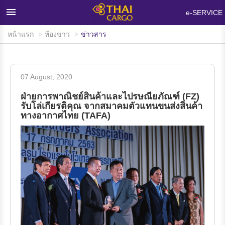
×
e-SERVICE
หน้าแรก
ห้องข่าว
ข่าวสาร
หน้าแรก
ผลิตภัณฑ์และบริการ
07 August, 2020
เครือข่ายและอุปกรณ์บรรทุกสินค้า
ฝ่ายการพาณิชย์สินค้าและไปรษณียภัณฑ์ (FZ)
ห้องข่าว
รับโล่เกียรติคุณ จากสมาคมตัวแทนขนส่งสินค้า
ทางอากาศไทย (TAFA)
ข้อมูลสนับสนุน
คำถามที่พบบ่อย
เกี่ยวกับไทยคาร์โก้
ติดต่อเรา
สนใจใช้บริการ