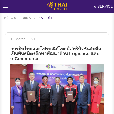
×
e-SERVICE
หน้าแรก
ห้องข่าว
ข่าวสาร
หน้าแรก
ผลิตภัณฑ์และบริการ
11 March, 2021
เครือข่ายและอุปกรณ์บรรทุกสินค้า
การบินไทยและไปรษณีย์ไทยดิสทริบิวชั่นจับมือ
ห้องข่าว
เป็นพันธมิตรศึกษาพัฒนาด้าน Logistics และ
e-Commerce
ข้อมูลสนับสนุน
คำถามที่พบบ่อย
เกี่ยวกับไทยคาร์โก้
ติดต่อเรา
สนใจใช้บริการ