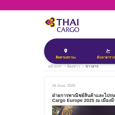
Document No.
Search
This will return a 
Confirmation No.
the origin and fin
the date entered.
Origin*
TRACK
--Select--
ติดตามสถานะ
ค้นหาตาราง
Destination*
หน้าแรก
ห้องข่าว
ข่าวสาร
--Select--
Document No.
Search
Flight*
26 June, 2025
This will return a
Confirmation No.
ฝ่ายการพาณิชย์สินค้าและไปรษ
the origin and fi
Cargo Europe 2025 ณ เมืองมิ
G
the date entered
Origin*
TRACK