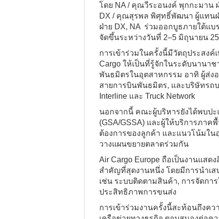
โดย NA / คุณวีระอนงค์ พุกกะมาน 
DX / คุณสุรพล พิศุทธิ์พัฒนา ผู้แท
ฝ่าย DX, NA ร่วมออกบูธภายใต้แบร
จัดขึ้นระหว่างวันที่ 2–5 มิถุนายน
การเข้าร่วมในครั้งนี้มีวัตถุประสง
Cargo ให้เป็นที่รู้จักในระดับนานาชา
พันธมิตรในอุตสาหกรรม อาทิ ผู้ส่ง
สายการบินพันธมิตร, และบริษัทรถบร
Interline และ Truck Network
นอกจากนี้ คณะผู้บริหารยังได้พบป
(GSA/GSSA) และผู้ให้บริการภาคพื
ต้องการของลูกค้า และแนวโน้มใน
วางแผนขยายตลาดร่วมกัน
Air Cargo Europe ถือเป็นงานแสดง
สำคัญที่สุดงานหนึ่ง โดยมีการนำ
เช่น ระบบติดตามสินค้า, การจัดการโ
ประสิทธิภาพการขนส่ง
การเข้าร่วมงานครั้งนี้สะท้อนถึง
เครือข่ายทางธุรกิจ ตอบสนองต่อค