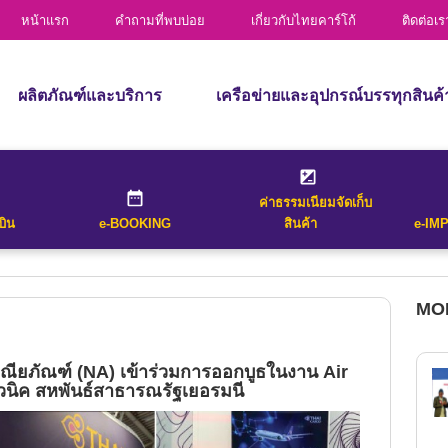
การขนส่งทางรถบรรทุก
หน้าแรก
คำถามที่พบบ่อย
เกี่ยวกับไทยคาร์โก้
ติดต่อเร
House Air Waybill
list of all flights that operate between
ผลิตภัณฑ์และบริการ
เครือข่ายและอุปกรณ์บรรทุกสินค้
al destination cities entered and for
ผลิตภัณฑ์
เส้นทางบิน
Received Date
Receive
บริการ
อุปกรณ์บรรทุกสินค้า
ค่าธรรมเนียมจัดเก็บ
ฝูงบิน
Withholding Tax
บิน
e-BOOKING
สินค้า
e-IM
การขนส่งทางรถบรรทุก
(Bangkok on
CALCULATE
MOR
Date*
 list of all flights that operate between
ณียภัณฑ์ (NA) เข้าร่วมการออกบูธในงาน Air
nal destination cities entered and for
วนิค สหพันธ์สาธารณรัฐเยอรมนี
ET SCHEDULE
.