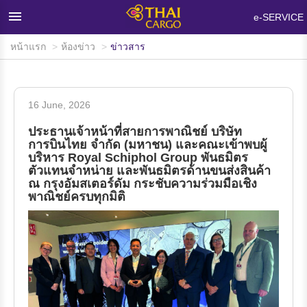
×
e-SERVICE
หน้าแรก
ห้องข่าว
ข่าวสาร
หน้าแรก
ผลิตภัณฑ์และบริการ
16 June, 2026
เครือข่ายและอุปกรณ์บรรทุกสินค้า
ประธานเจ้าหน้าที่สายการพาณิชย์ บริษัท
ห้องข่าว
การบินไทย จำกัด (มหาชน) และคณะเข้าพบผู้
บริหาร Royal Schiphol Group พันธมิตร
ตัวแทนจำหน่าย และพันธมิตรด้านขนส่งสินค้า
ข้อมูลสนับสนุน
ณ กรุงอัมสเตอร์ดัม กระชับความร่วมมือเชิง
พาณิชย์ครบทุกมิติ
คำถามที่พบบ่อย
เกี่ยวกับไทยคาร์โก้
ติดต่อเรา
สนใจใช้บริการ