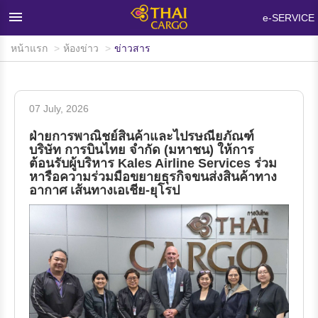
×
e-SERVICE
หน้าแรก
ห้องข่าว
ข่าวสาร
หน้าแรก
ผลิตภัณฑ์และบริการ
07 July, 2026
เครือข่ายและอุปกรณ์บรรทุกสินค้า
ฝ่ายการพาณิชย์สินค้าและไปรษณียภัณฑ์
ห้องข่าว
บริษัท การบินไทย จำกัด (มหาชน) ให้การ
ต้อนรับผู้บริหาร Kales Airline Services ร่วม
หารือความร่วมมือขยายธุรกิจขนส่งสินค้าทาง
ข้อมูลสนับสนุน
อากาศ เส้นทางเอเชีย-ยุโรป
คำถามที่พบบ่อย
เกี่ยวกับไทยคาร์โก้
ติดต่อเรา
สนใจใช้บริการ