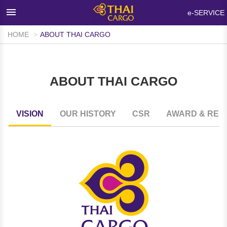
×
e-SERVICE
HOME
ABOUT THAI CARGO
HOME
PRODUCTS & SERVICES
ABOUT THAI CARGO
NETWORKS & FACILITIES
MEDIA ROOM
VISION
OUR HISTORY
CSR
AWARD & REC
INFO SUPPORT
FAQ
ABOUT THAI CARGO
CONTACT US
WALK-IN CUSTOMER